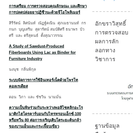
การเตรียม การตรวจสอบคุณลักษณะ และศึกษา
การปลดปล่อยยาปฏิชีวนะด้วยจีโอโพลิเมอร์
อักขราวิสุทธิ์
สิรีรัตน์ ลิศนันท์ ณัฏฐ์คณิน ศุภเมธานนท์ กร
กนก บุญเสริม สุดารัตน์ สมบัติศรี ธนาพร บัว
การตรวจสอบ
ศรี และ ตรีสุคนธ์ ตั้งสุณาวรรณ
ผลการลัก
A Study of Sawdust-Produced
ลอกทาง
Fiberboards Using Lac as Binder for
วิชาการ
Furniture Industry
นงนุช กลิ่นพิกุล
ระบบจัดการการใช้อินเทอร์เน็ตด้วยโพรโท
คอลเรเดียส
ดอน วิภา และ ชัชวิน นามมั่น
ความเป็นพิษร่วมกันระหว่างพอลิไซคลิกอะโร
มาติกไฮโดรคาร์บอนกับไทรทรอนเอ็กซ์-
100
หรือทวีน 80 ต่อการเจริญเติบโตระยะต้นกล้า
ฐานข้อมูล
ของบานเย็นและกระเจี๊ยบเขียว