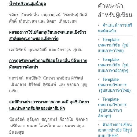
น้ำท่าบริเวณลุ่มน้ำมูล
คำแนะนำ
สำหรับผู้เขียน
รติพร จันทร์กลั่น เกตุกาญจน์ ไชยขันธุ์ กิตติ
ศักดิ์ เกิดประสพ และ นิตยา เกิดประสพ
คำแนะนำการเตรี
ยมต้นฉบับ
ผลของการใช้เปลือกทุเรียนผงทดแทนแป้งข้าว
สาลีต่อคุณภาพของแป้งทาร์ต
Template
บทความวิจัย (รูป
เจตนิพัทธ์ บุณยสวัสดิ์ และ จักราวุธ ภู่เสม
แบบภาษาไทย)
Template
การดูดซับทางชีวภาพสีย้อมโรดามีน บีด้วยราก
บทความวิจัย (รูป
ผักตบชวาดัดแปร
แบบภาษาอังกฤษ)
สุดารัตน์ สมบัติศรี ฉัตรพร พุทธิชน ศิริรัตน์
Template
เนินกลาง สิรีรัตน์ ลิศนันท์ และ กรกนก บุญ
บทความวิชาการ
(รูปแบบภาษาไทย)
เสริม
Template
สมบัติบางประการทางกายภาพ เคมี จุลชีววิทยา
บทความวิชาการ
และประสาทสัมผัสของปลาส้มฟัก
(รูปแบบภาษา
อังกฤษ)
น้อมจิตต์ สุธีบุตร ชญาภัทร์ กี่อาริโย จิตาพร
ตัวอย่างการเขียน
ศรียี่ทอง ธนภพ โสตรโยม และ นพพร สกุล
เอกสารอ้างอิง ใช้รูป
ยืนยงสุข
แบบ (IEEE)