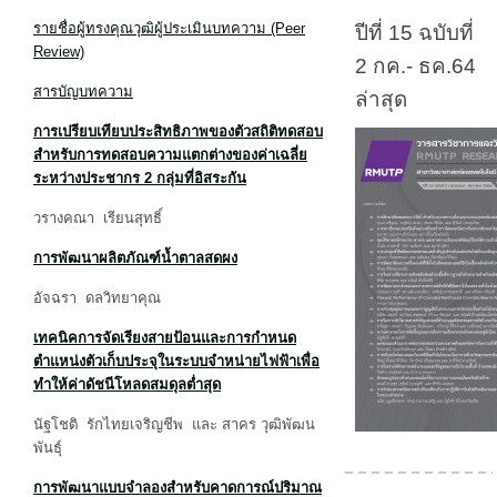
รายชื่อผู้ทรงคุณวุฒิผู้ประเมินบทความ (Peer
ปีที่ 15 ฉบับที่
Review)
2 กค.- ธค.64
สารบัญบทความ
ล่าสุด
การเปรียบเทียบประสิทธิภาพของตัวสถิติทดสอบ
สำหรับการทดสอบความแตกต่างของค่าเฉลี่ย
ระหว่างประชากร
2 กลุ่มที่อิสระกัน
วรางคณา เรียนสุทธิ์
การพัฒนาผลิตภัณฑ์น้ำตาลสดผง
อัจฉรา ดลวิทยาคุณ
เทคนิคการจัดเรียงสายป้อนและการกำหนด
ตำแหน่งตัวเก็บประจุในระบบจำหน่ายไฟฟ้าเพื่อ
ทำให้ค่าดัชนีโหลดสมดุลต่ำสุด
นัฐโชติ รักไทยเจริญชีพ และ สาคร วุฒิพัฒน
พันธุ์
การพัฒนาแบบจำลองสำหรับคาดการณ์ปริมาณ