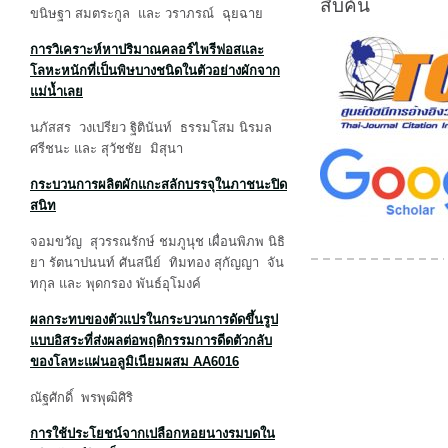
สืบค้น
ขนิษฐา สมตระกูล และ วราภรณ์ ฉุยฉาย
การวิเคราะห์หาปริมาณคลอร์ไพรีฟอสและ
โลหะหนักที่เป็นพิษบางชนิดในตัวอย่างผักจาก
แม่น้ำเลย
นภัสสร วงเปรียว ฐิตินันท์ ธรรมโสม นิรมล
ศรีชนะ และ สุวัชชัย มิสุนา
กระบวนการผลิตผักแกะสลักบรรจุในภาชนะปิด
สนิท
จอมขวัญ สุวรรณรักษ์ ชมภูนุช เผื่อนพิภพ นิธิ
ยา รัตนาปนนท์ ศันสนีย์ ทิมทอง สุกัญญา จัน
ทกุล และ พุดกรอง พันธ์อุโมงค์
ผลกระทบของตัวแปรในกระบวนการดัดขึ้นรูป
แบบอิสระที่ส่งผลต่อพฤติกรรมการดีดตัวกลับ
ของโลหะแผ่นอลูมิเนียมผสม
AA6016
ณัฐศักดิ์ พรพุฒิศิริ
การใช้ประโยชน์จากเปลือกหอยนางรมบดใน