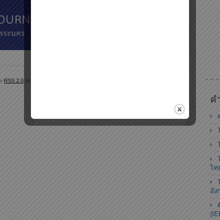
he
RSS 2.0
Both comments and pings are currently closed.
คำ
ไท
อัง
(IE