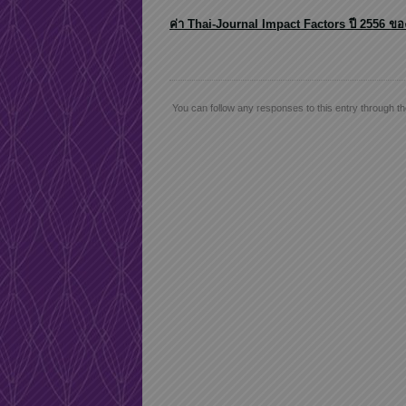
ค่า Thai-Journal Impact Factors ปี 2556 
You can follow any responses to this entry through t