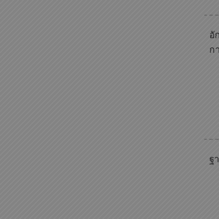
อั
ก
ฐา