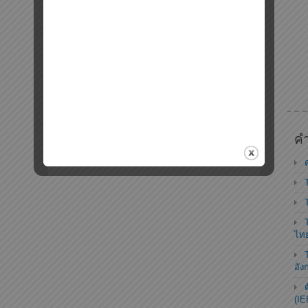
คำ
ไท
อัง
(IE