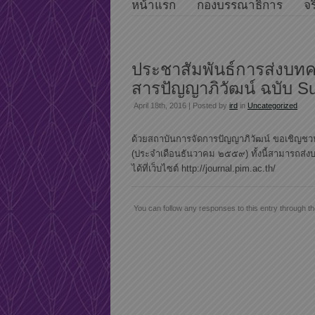
หน้าแรก
กองบรรณาธิการ
จร
ประชาสัมพันธ์การส่งบทคว
สารปัญญาภิวัฒน์ ฉบับ S
April 18th, 2016 | Posted by
ird
in
Uncategorized
ด้วยสถาบันการจัดการปัญญาภิวัฒน์ ขอเชิญชวน
(ประจำเดือนธันวาคม ๒๕๕๙) ทั้งนี้สามารถส่งบ
ได้ที่เว็บไซต์ http://journal.pim.ac.th/
You can follow any responses to this entry through t