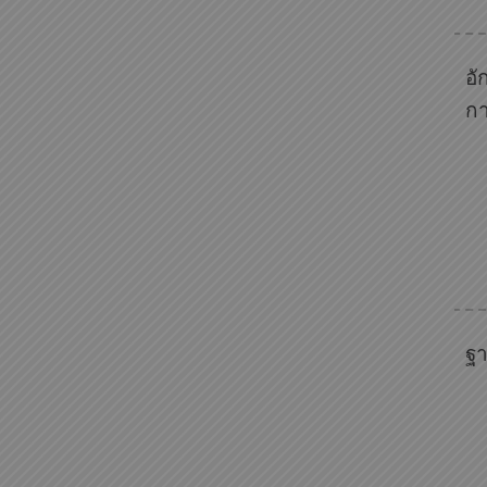
อั
ก
ฐา