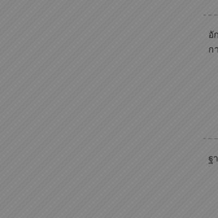
อั
ก
ฐา