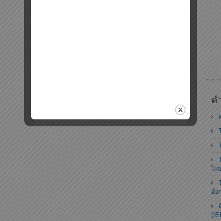
คำ
ไท
อัง
(IE