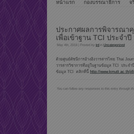
หน้าแรก
กองบรรณาธิการ
จร
ประกาศผลการพิจารณาค
เพื่อเข้าฐาน TCI ประจำปี
May 4th, 2016 | Posted by
ird
in
Uncategorized
ด้วยศูนย์ดัชนีการอ้างอิงวารสารไทย Thai Jou
วารสารวิชาการที่อยู่ในฐานข้อมูล TCI ประจำปี 
ข้อมูล TCI คลิกที่นี้
http://www.kmutt.ac.th/j
You can follow any responses to this entry through t