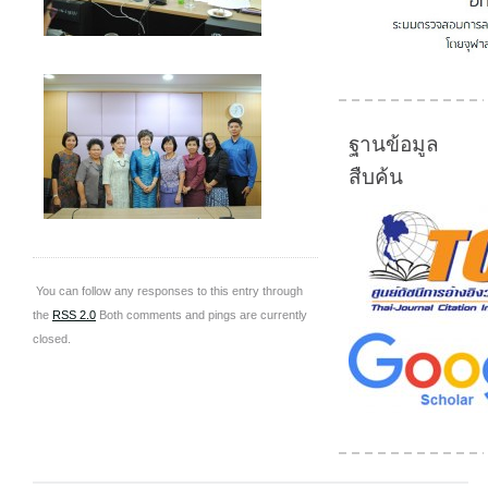
ฐานข้อมูล
สืบค้น
You can follow any responses to this entry through
the
RSS 2.0
Both comments and pings are currently
closed.