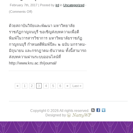
February 7th, 2017 | Posted by
ird
in
Uncategorized
-
on
(
Comments Off
)
ประชาสัมพันธ์
การ
ด้วยสถาบันวิจัยและพัฒนา มหาวิทยาลัย
ส่ง
ราชภัฏกาญจนบุรี ขอเชิญส่งบทความเพื่อตี
บทความ
พิมพ์ในวารสารวิชาการ มหาวิทยาลัยราชภัฏ
เพื่อ
กาญจนบุรี กำหนดตีพิมพ์ปีละ ๒ ฉบับ มกราคม-
ตี
มิถุนายน และกรกฎาคม-ธันวาคม ทั้งนี้สามารถ
พิมพ์
ส่งบทความผ่านระบบออนไลน์ที่
ใน
http://www.kru.ac.th/journal/
วารสาร
วิชาการ
มหาวิทยาลัย
«
1
ราชภัฏ
2
3
4
5
6
»
Last »
กาญจนบุรี
Copyright © 2026 All rights reserved.
Designed by