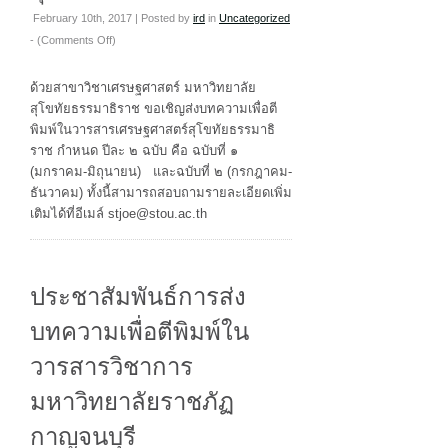
February 10th, 2017 | Posted by
ird
in
Uncategorized
on
- (
Comments Off
)
ประชาสัมพันธ์
การ
ด้วยสาขาวิชาเศรษฐศาสตร์ มหาวิทยาลัย
ส่ง
สุโขทัยธรรมาธิราช ขอเชิญส่งบทความเพื่อตี
บทความ
พิมพ์ในวารสารเศรษฐศาสตร์สุโขทัยธรรมาธิ
เพื่อ
ราช กำหนด ปีละ ๒ ฉบับ คือ ฉบับที่ ๑
ตี
(มกราคม-มิถุนายน) และฉบับที่ ๒ (กรกฎาคม-
พิมพ์
ธันวาคม) ทั้งนี้สามารถสอบถามรายละเอียดเพิ่ม
ใน
เติมได้ที่อีเมล์ stjoe@stou.ac.th
วารสาร
เศรษฐศาสตร์
สุโขทัย
ประชาสัมพันธ์การส่ง
ธร
รมาธิ
บทความเพื่อตีพิมพ์ใน
ราช
วารสารวิชาการ
มหาวิทยาลัยราชภัฏ
กาญจนบุรี