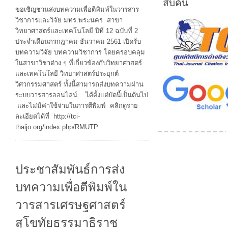
สืบค้น
การ
ขอเชิญชวนส่งบทความเพื่อตีพิมพ์ในวารสาร
ส่ง
วิชาการและวิจัย มทร.พระนคร สาขา
บทความ
วิทยาศาสตร์และเทคโนโลยี ปีที่ 12 ฉบับที่ 2
เพื่อ
ประจำเดือนกรกฎาคม-ธันวาคม 2561 เปิดรับ
ตี
บทความวิจัย บทความวิชาการ โดยครอบคลุม
พิมพ์
ในสาขาวิชาต่าง ๆ ที่เกี่ยวข้องกับวิทยาศาสตร์
ใน
และเทคโนโลยี วิทยาศาสตร์ประยุกต์
วารสาร
วิศวกรรมศาสตร์ ทั้งนี้สามารถส่งบทความผ่าน
วิชาการ
ระบบวารสารออนไลน์ ได้ตั้งแต่บัดนี้เป็นต้นไป
และ
และไม่มีค่าใช้จ่ายในการตีพิมพ์ คลิกดูราย
วิจัย
ละเอียดได้ที่ http://tci-
มทร.พระนคร
thaijo.org/index.php/RMUTP
สาขา
วิทยาศาสตร์
และ
ประชาสัมพันธ์การส่ง
เทคโนโลยี
บทความเพื่อตีพิมพ์ใน
วารสารเศรษฐศาสตร์
สุโขทัยธรรมาธิราช