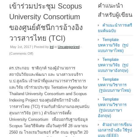
เข้าร่วมประชุม Scopus
คำแนะนำ
สำหรับผู้เขียน
University Consortium
คำแนะนำการเตรี
ของศูนย์ดัชนีการอ้างอิง
ยมต้นฉบับ
วารสารไทย (TCI)
Template
บทความวิจัย (รูป
May 1st, 2017 | Posted by
ird
in
Uncategorized
-
แบบภาษาไทย)
on
(
Comments Off
)
Template
ข่าว
บทความวิจัย (รูป
ประชาสัมพันธ์
ดร.ประกอบ ชาติภุกต์ รองผู้อำนวยการ
แบบภาษาอังกฤษ)
การ
สถาบันวิจัยและพัฒนา และ นางสาวเจนจิรา
เข้า
Template
บ.ป.สูงเนิน เจ้าหน้าที่ดูแลงานวารสารวิชาการ
บทความวิชาการ
ร่วม
และวิจัย เข้าร่วมประชุม Tentative Agenda for
(รูปแบบภาษาไทย)
ประชุม
Thailand University Consortium and Scopus
Scopus
Template
Indexing Project ของศูนย์ดัชนีการอ้างอิง
University
บทความวิชาการ
วารสารไทย (TCI) ร่วมกับสำนักงานกองทุนสนับ
(รูปแบบภาษา
Consortium
สุนนการวิจัย (สกว.) ดำเนินการจัดตั้ง
อังกฤษ)
ของ
University Consortium เพื่อบอกรับฐานข้อมูล
ศูนย์
ตัวอย่างการเขียน
Scopus โดยวิธีพิเศษ เมื่อวันศุกร์ที่ 28 เมษายน
เอกสารอ้างอิง ใช้รูป
ดัชนี
2560 ณ โรงแรมวินเซอร์ สวีท ถนน สุขุมวิท 20
แบบ (IEEE)
การ