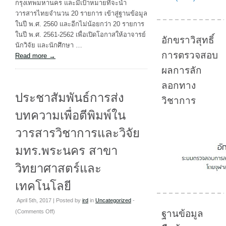
กรุงเทพมหานคร และมีเป้าหมายที่จะนำ
อ้างอิง
วารสารไทยจำนวน 20 รายการ เข้าสู่ฐานข้อมูล
วารสาร
ในปี พ.ศ. 2560 และอีกไม่น้อยกว่า 20 รายการ
ไทย
ในปี พ.ศ. 2561-2562 เพื่อเปิดโอกาสให้อาจารย์
อักขราวิสุทธิ์
(TCI)
นักวิจัย และนักศึกษา …
การตรวจสอบ
Read more
→
ผลการลัก
ลอกทาง
ประชาสัมพันธ์การส่ง
วิชาการ
บทความเพื่อตีพิมพ์ใน
วารสารวิชาการและวิจัย
มทร.พระนคร สาขา
วิทยาศาสตร์และ
เทคโนโลยี
April 5th, 2017 | Posted by
ird
in
Uncategorized
-
on
(
Comments Off
)
ฐานข้อมูล
ประชาสัมพันธ์