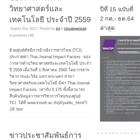
วิทยาศาสตร์และ
ปีที่ 15 ฉบับที่
เทคโนโลยี ประจำปี 2559
2 กค.- ธค.64
ล่าสุด
August 2nd, 2017 | Posted by
ird
in
Uncategorized
-
on
(
Comments Off
)
แจ้ง
ประกาศ
ด้วยศูนย์ดัชนีการอ้างอิงวารสารไทย (TCI)
ค่า
ประกาศค่า Thai-Journal Impact Factors ของ
Thai-
วารสารด้านวิทยาศาสตร์และเทคโนโลยี ประจำ
Journal
ปี 2559 เมื่อวันที่ 1 สิงหาคม 2560 โดยวารสาร
Impact
วิชาการและวิจัย มทร.พระนคร สาขา
Factors
วิทยาศาสตร์และเทคโนโลยี มีค่า Thai-Journal
ของ
Impact Factors เท่ากับ 0.175 ทั้งนี้สามารถ
วารสาร
สืบค้นข้อมูลวารสารวิชาการไทยของศูนย์
ด้าน
TCI ได้ที่ www.kmutt.ac.th/jif/public_html/T-
วิทยาศาสตร์
JIF.htm
และ
เทคโนโลยี
ประจำ
ข่าวประชาสัมพันธ์การ
ปี
2559