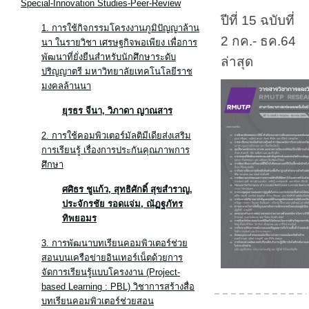
Special-Innovation Studies-Peer-Review
ปีที่ 15 ฉบับที่
1. การใช้กิจกรรมโครงงานภูมิปัญญาล้าน
2 กค.- ธค.64
นา ในรายวิชา เศรษฐกิจพอเพียง เพื่อการ
พัฒนาที่ยั่งยืนสำหรับนักศึกษาระดับ
ล่าสุด
ปริญญาตรี มหาวิทยาลัยเทคโนโลยีราช
มงคลล้านนา
ยุรธร จีนา
, วิภาดา ญาณสาร
2. การใช้คอมพิวเตอร์มัลติมีเดียส่งเสริม
การเรียนรู้ เรื่องการประกันคุณภาพการ
ศึกษา
ศศิธร ชูแก้ว
, สุทธิศักดิ์ สุขสำราญ,
ประจักรชัย รอดแจ่ม, ณัฏฐภัทร
ทิพยอมร
3. การพัฒนาบทเรียนคอมพิวเตอร์ช่วย
สอนบนเครือข่ายอินเทอร์เน็ตด้วยการ
จัดการเรียนรู้แบบโครงงาน (Project-
based Learning : PBL) วิชาการสร้างสื่อ
บทเรียนคอมพิวเตอร์ช่วยสอน