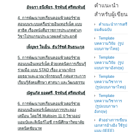
คำแนะนำ
อัจฉรา ธนีเพียร, จิรพันธุ์ ศรีสมพันธุ์
สำหรับผู้เขียน
4. การพัฒนาบทเรียนคอมพิวเตอร์ช่วย
สอนบนระบบเครือข่ายอินเทอร์เน็ต แบบ
คำแนะนำการเตรี
ยมต้นฉบับ
สาธิต เรื่องหนังสือราชการประเภทต่างๆ
วิชาโปรแกรมประมวลผลคำประยุกต์
Template
บทความวิจัย (รูป
เพ็ญพร ใจเย็น
, ธันว์รัชต์ สินธนะกุล
แบบภาษาไทย)
Template
5. การพัฒนาบทเรียนคอมพิวเตอร์ช่วย
บทความวิจัย (รูป
สอนบนอินเทอร์เน็ต ด้วยเทคนิคการเรียนรู้
แบบภาษาอังกฤษ)
ร่วมมือ แบบ STAD เรื่อง อาณาจักร
อยุธยาและอาณาจักรธนบุรี กลุ่มสาระการ
Template
บทความวิชาการ
เรียนรู้สังคมศึกษา ศาสนา และวัฒนธรรม
(รูปแบบภาษาไทย)
ณัฐนภัส ยอดศรี, จิรพันธุ์ ศรีสมพันธุ์
Template
บทความวิชาการ
6. การพัฒนาบทเรียนคอมพิวเตอร์ช่วย
(รูปแบบภาษา
สอนบนอินเทอร์เน็ตแบบการประลอง
อังกฤษ)
เสมือน โดยใช้ Multisim 11.0 วิชาออป
ตัวอย่างการเขียน
แอมป์และลิเนียร์ไอซี กรณีศึกษาวิทยาลัย
เอกสารอ้างอิง ใช้รูป
เทคนิคชัยนาท
แบบ (IEEE)