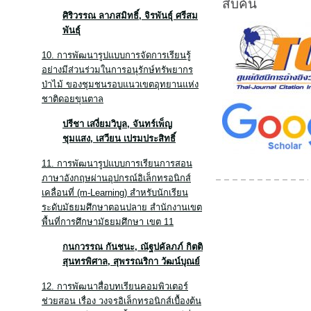
สืบค้น
ศิริวรรณ ลาภสมิทธิ์, จิรพันธุ์ ศรีสม
พันธุ์
10. การพัฒนารูปแบบการจัดการเรียนรู้
อย่างมีส่วนร่วมในการอนุรักษ์ทรัพยากร
ป่าไม้ ของชุมชนรอบแนวเขตอุทยานแห่ง
ชาติดอยขุนตาล
ปรีชา เสงี่ยมวิบูล, จันทร์เพ็ญ
ชุมแสง, เสวียน เปรมประสิทธิ์
11. การพัฒนารูปแบบการเรียนการสอน
ภาษาอังกฤษผ่านอุปกรณ์อิเล็กทรอนิกส์
เคลื่อนที่ (m-Learning) สำหรับนักเรียน
ระดับมัธยมศึกษาตอนปลาย สำนักงานเขต
พื้นที่การศึกษามัธยมศึกษา เขต 11
กนกวรรณ กันชนะ
, ณัฐปคัลภภ์ กิตติ
สุนทรพิศาล, สุพรรณริกา วัฒน์บุณย์
12. การพัฒนาสื่อบทเรียนคอมพิวเตอร์
ช่วยสอน เรื่อง วงจรอิเล็กทรอนิกส์เบื้องต้น